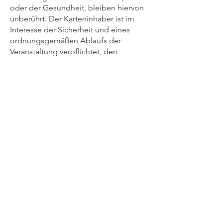
oder der Gesundheit, bleiben hiervon
unberührt. Der Karteninhaber ist im
Interesse der Sicherheit und eines
ordnungsgemäßen Ablaufs der
Veranstaltung verpflichtet, den
Anweisungen der Theatergesellschaft
C e.V. und seiner Beauftragten in der
Kleinen Komödie Cottbus
TheaterNative C Folge zu leisten.
8. Aufzeichnungen
Jedwede Art von Bild- und
Tonmitschnitten sowie Anfertigungen
von Fotografien der
Veranstaltungen/Aufführungen sowie
die Verwendung eines solchen
Materials bedürfen einer vorherigen
schriftlichen Genehmigung der
Theatergesellschaft C e.V.. Handys sind